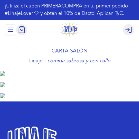
¡Utiliza el cupón PRIMERACOMPRA en tu primer pedido
#LinajeLover 🤍 y obtén el 10% de Dscto! Aplican TyC.
Abrir menu de navegación
Login
CARTA SALÓN
Linaje -
comida sabrosa y con calle