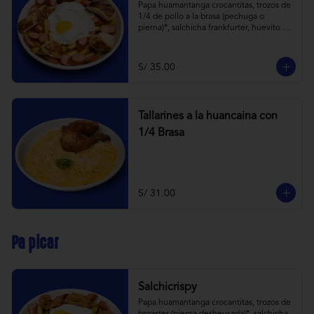
Papa huamantanga crocantitas, trozos de 
1/4 de pollo a la brasa (pechuga o 
pierna)*, salchicha frankfurter, huevito 
frito y todas las cremitas.

*el trozo de 1/4 de pollo a brasa pechuga 
o pierna es sujeta a stock.
S/ 35.00
Tallarines a la huancaina con
1/4 Brasa
S/ 31.00
Pa picar
Salchicrispy
Papa huamantanga crocantitas, trozos de 