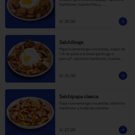
broaster (pierna desheusada)*, salchicha 
frankfurter, huevito frito y 
todas las cremitas.
S/ 35.00
Salchilinaje
Papa huamantanga crocantitas, trozos de 
1/4 de pollo a la brasa (pechuga o 
pierna)*, salchicha frankfurter, huevito 
frito y todas las cremitas.

*el trozo de 1/4 de pollo a brasa pechuga 
o pierna es sujeta a stock.
S/ 35.00
Salchipapa clasica
Papa huamantanga crocantitas, salchicha 
frankfurter y todas las cremitas
S/ 27.00