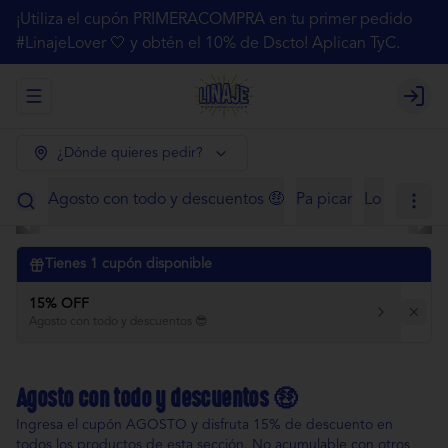
¡Utiliza el cupón PRIMERACOMPRA en tu primer pedido
#LinajeLover 🤍 y obtén el 10% de Dscto! Aplican TyC.
Abrir menu de navegación
Login
¿Dónde quieres pedir?
Agosto con todo y descuentos 🤑
Pa picar
Lo de siem
Tienes
1
cupón disponible
15% OFF
Agosto con todo y descuentos 😎
Agosto con todo y descuentos 🤑
Ingresa el cupón AGOSTO y disfruta 15% de descuento en
todos los productos de esta sección. No acumulable con otros