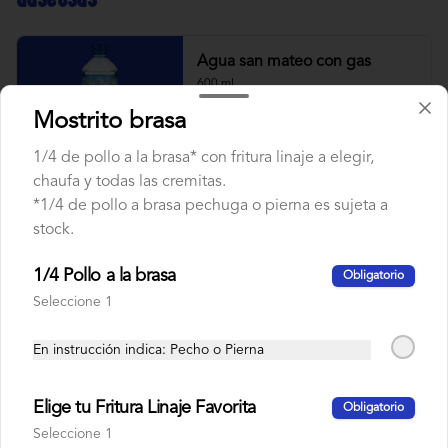
Agua san mateo con gas
600 ml
Mostrito brasa
1/4 de pollo a la brasa* con fritura linaje a elegir,
S/ 4.50
chaufa y todas las cremitas.
*1/4 de pollo a brasa pechuga o pierna es sujeta a
stock.
Agua san mateo sin gas
600 ml
1/4 Pollo a la brasa
Obligatorio
Seleccione 1
En instrucción indica: Pecho o Pierna
S/ 4.50
Elige tu Fritura Linaje Favorita
Obligatorio
Coca cola original
Seleccione 1
500 ml