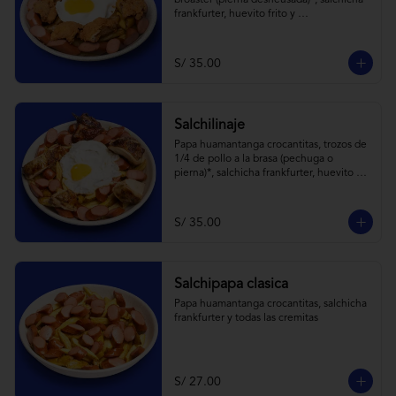
broaster (pierna desheusada)*, salchicha 
frankfurter, huevito frito y 
todas las cremitas.
S/ 35.00
Salchilinaje
Papa huamantanga crocantitas, trozos de 
1/4 de pollo a la brasa (pechuga o 
pierna)*, salchicha frankfurter, huevito 
frito y todas las cremitas.

*el trozo de 1/4 de pollo a brasa pechuga 
o pierna es sujeta a stock.
S/ 35.00
Salchipapa clasica
Papa huamantanga crocantitas, salchicha 
frankfurter y todas las cremitas
S/ 27.00