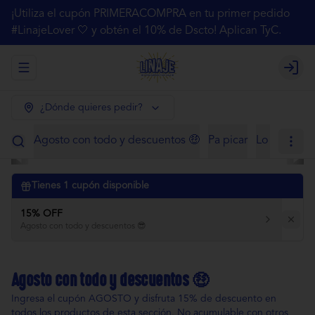
¡Utiliza el cupón PRIMERACOMPRA en tu primer pedido
#LinajeLover 🤍 y obtén el 10% de Dscto! Aplican TyC.
Abrir menu de navegación
Login
¿Dónde quieres pedir?
Agosto con todo y descuentos 🤑
Pa picar
Lo de siem
Tienes
1
cupón disponible
15% OFF
Agosto con todo y descuentos 😎
Agosto con todo y descuentos 🤑
Ingresa el cupón AGOSTO y disfruta 15% de descuento en
todos los productos de esta sección. No acumulable con otros