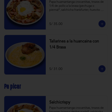
Papa huamantanga crocantitas, trozos de 
1/4 de pollo a la brasa (pechuga o 
pierna)*, salchicha frankfurter, huevito 
frito y todas las cremitas.

*el trozo de 1/4 de pollo a brasa pechuga 
o pierna es sujeta a stock.
S/ 35.00
Tallarines a la huancaina con
1/4 Brasa
S/ 31.00
Pa picar
Salchicrispy
Papa huamantanga crocantitas, trozos de 