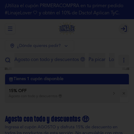
¡Utiliza el cupón PRIMERACOMPRA en tu primer pedido
#LinajeLover 🤍 y obtén el 10% de Dscto! Aplican TyC.
Abrir menu de navegación
Login
¿Dónde quieres pedir?
Agosto con todo y descuentos 🤑
Pa picar
Lo de siem
Tienes
1
cupón disponible
15% OFF
Agosto con todo y descuentos 😎
Agosto con todo y descuentos 🤑
Ingresa el cupón AGOSTO y disfruta 15% de descuento en
todos los productos de esta sección. No acumulable con otros