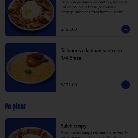
Papa huamantanga crocantitas, trozos de 
1/4 de pollo a la brasa (pechuga o 
pierna)*, salchicha frankfurter, huevito 
frito y todas las cremitas.

*el trozo de 1/4 de pollo a brasa pechuga 
o pierna es sujeta a stock.
S/ 35.00
Tallarines a la huancaina con
1/4 Brasa
S/ 31.00
Pa picar
Salchicrispy
Papa huamantanga crocantitas, trozos de 