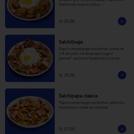
broaster (pierna desheusada)*, salchicha 
frankfurter, huevito frito y 
todas las cremitas.
S/ 35.00
Salchilinaje
Papa huamantanga crocantitas, trozos de 
1/4 de pollo a la brasa (pechuga o 
pierna)*, salchicha frankfurter, huevito 
frito y todas las cremitas.

*el trozo de 1/4 de pollo a brasa pechuga 
o pierna es sujeta a stock.
S/ 35.00
Salchipapa clasica
Papa huamantanga crocantitas, salchicha 
frankfurter y todas las cremitas
S/ 27.00