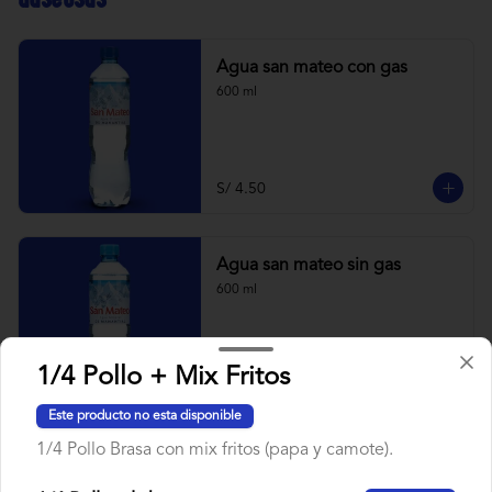
Agua san mateo con gas
600 ml
S/ 4.50
Agua san mateo sin gas
600 ml
1/4 Pollo + Mix Fritos
S/ 4.50
Este producto no esta disponible
1/4 Pollo Brasa con mix fritos (papa y camote).
Coca cola original
500 ml