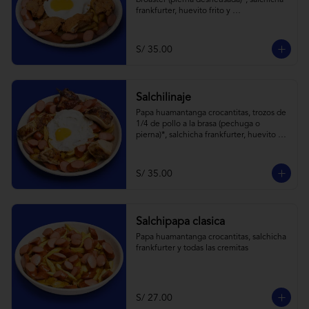
broaster (pierna desheusada)*, salchicha 
frankfurter, huevito frito y 
todas las cremitas.
S/ 35.00
Salchilinaje
Papa huamantanga crocantitas, trozos de 
1/4 de pollo a la brasa (pechuga o 
pierna)*, salchicha frankfurter, huevito 
frito y todas las cremitas.

*el trozo de 1/4 de pollo a brasa pechuga 
o pierna es sujeta a stock.
S/ 35.00
Salchipapa clasica
Papa huamantanga crocantitas, salchicha 
frankfurter y todas las cremitas
S/ 27.00