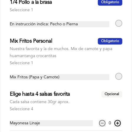
1/4 Pollo a la brasa
Obligatorio
Seleccione 1
En instrucción indica: Pecho o Pierna
S/ 6.00
Mix Fritos Personal
Obligatorio
Coca cola zero
Nuestra favorita y la de muchos. Mix de camote y papa
500 ml
huamantanga crocantitas
Seleccione 1
Mix Fritos (Papa y Camote)
S/ 6.00
Elige hasta 4 salsas favorita
Opcional
Fanta kola inglesa
Cada salsa contiene 30gr aprox.
500 ml
Seleccione 4
Mayonesa Linaje
0
S/ 6.00