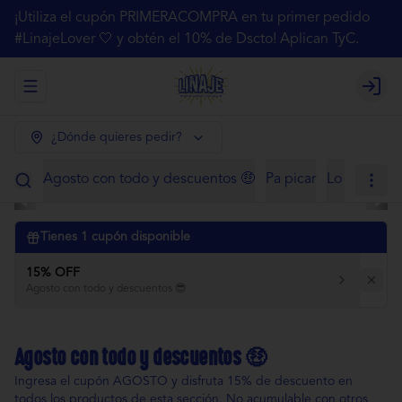
¡Utiliza el cupón PRIMERACOMPRA en tu primer pedido
#LinajeLover 🤍 y obtén el 10% de Dscto! Aplican TyC.
Abrir menu de navegación
Login
¿Dónde quieres pedir?
Agosto con todo y descuentos 🤑
Pa picar
Lo de siem
Tienes
1
cupón disponible
15% OFF
Agosto con todo y descuentos 😎
Agosto con todo y descuentos 🤑
Ingresa el cupón AGOSTO y disfruta 15% de descuento en
todos los productos de esta sección. No acumulable con otros