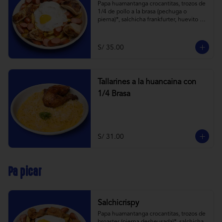
Papa huamantanga crocantitas, trozos de 
1/4 de pollo a la brasa (pechuga o 
pierna)*, salchicha frankfurter, huevito 
frito y todas las cremitas.

*el trozo de 1/4 de pollo a brasa pechuga 
o pierna es sujeta a stock.
S/ 35.00
Tallarines a la huancaina con
1/4 Brasa
S/ 31.00
Pa picar
Salchicrispy
Papa huamantanga crocantitas, trozos de 