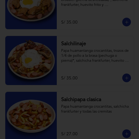
broaster (pierna desheusada)*, salchicha 
frankfurter, huevito frito y 
todas las cremitas.
S/ 35.00
Salchilinaje
Papa huamantanga crocantitas, trozos de 
1/4 de pollo a la brasa (pechuga o 
pierna)*, salchicha frankfurter, huevito 
frito y todas las cremitas.

*el trozo de 1/4 de pollo a brasa pechuga 
o pierna es sujeta a stock.
S/ 35.00
Salchipapa clasica
Papa huamantanga crocantitas, salchicha 
frankfurter y todas las cremitas
S/ 27.00