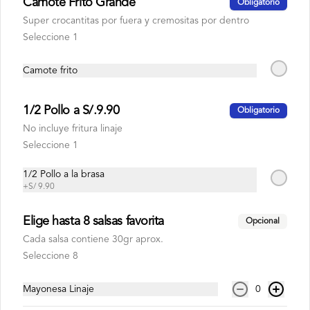
Camote Frito Grande
Obligatorio
Super crocantitas por fuera y cremositas por dentro
Seleccione 1
S/ 6.00
Camote frito
Coca cola zero
1/2 Pollo a S/.9.90
Obligatorio
500 ml
No incluye fritura linaje
Seleccione 1
1/2 Pollo a la brasa
S/ 6.00
+
S/ 9.90
Elige hasta 8 salsas favorita
Opcional
Fanta kola inglesa
Cada salsa contiene 30gr aprox.
500 ml
Seleccione 8
Mayonesa Linaje
0
S/ 6.00