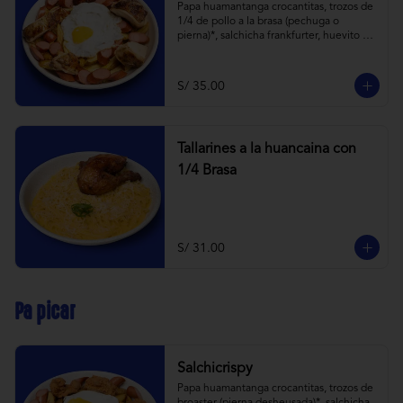
Papa huamantanga crocantitas, trozos de 
1/4 de pollo a la brasa (pechuga o 
pierna)*, salchicha frankfurter, huevito 
frito y todas las cremitas.

*el trozo de 1/4 de pollo a brasa pechuga 
o pierna es sujeta a stock.
S/ 35.00
Tallarines a la huancaina con
1/4 Brasa
S/ 31.00
Pa picar
Salchicrispy
Papa huamantanga crocantitas, trozos de 