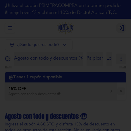
¡Utiliza el cupón PRIMERACOMPRA en tu primer pedido
#LinajeLover 🤍 y obtén el 10% de Dscto! Aplican TyC.
Abrir menu de navegación
Login
¿Dónde quieres pedir?
Agosto con todo y descuentos 🤑
Pa picar
Lo de siem
Tienes
1
cupón disponible
15% OFF
Agosto con todo y descuentos 😎
Agosto con todo y descuentos 🤑
Ingresa el cupón AGOSTO y disfruta 15% de descuento en
todos los productos de esta sección. No acumulable con otros