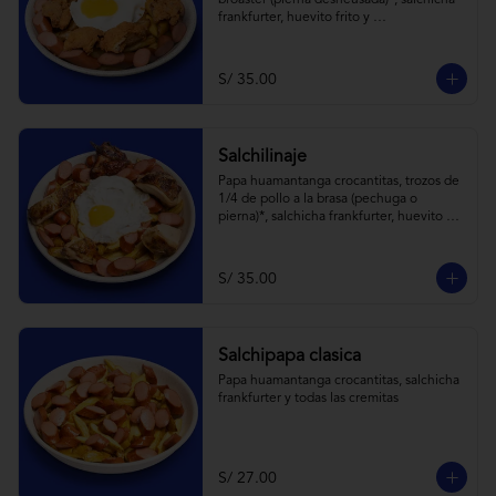
broaster (pierna desheusada)*, salchicha 
frankfurter, huevito frito y 
todas las cremitas.
S/ 35.00
Salchilinaje
Papa huamantanga crocantitas, trozos de 
1/4 de pollo a la brasa (pechuga o 
pierna)*, salchicha frankfurter, huevito 
frito y todas las cremitas.

*el trozo de 1/4 de pollo a brasa pechuga 
o pierna es sujeta a stock.
S/ 35.00
Salchipapa clasica
Papa huamantanga crocantitas, salchicha 
frankfurter y todas las cremitas
S/ 27.00