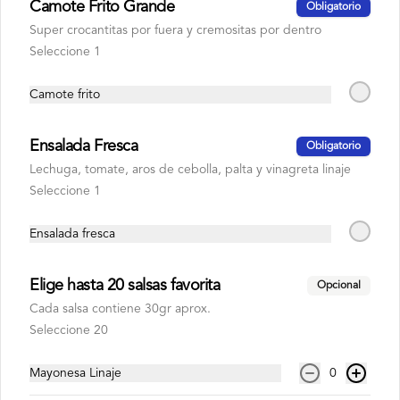
Camote Frito Grande
Obligatorio
Super crocantitas por fuera y cremositas por dentro
Seleccione 1
S/ 6.00
Camote frito
Coca cola zero
Ensalada Fresca
Obligatorio
500 ml
Lechuga, tomate, aros de cebolla, palta y vinagreta linaje
Seleccione 1
Ensalada fresca
S/ 6.00
Elige hasta 20 salsas favorita
Opcional
Fanta kola inglesa
Cada salsa contiene 30gr aprox.
500 ml
Seleccione 20
Mayonesa Linaje
0
S/ 6.00