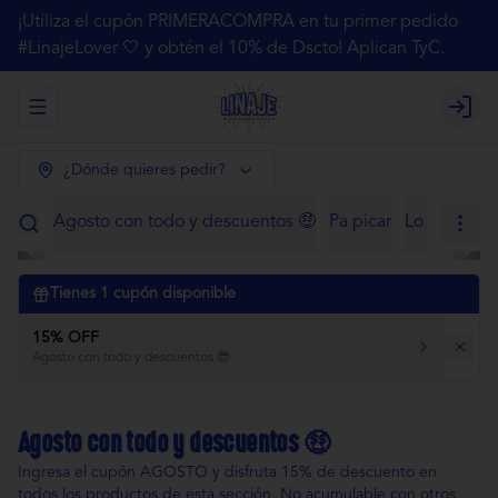
¡Utiliza el cupón PRIMERACOMPRA en tu primer pedido
#LinajeLover 🤍 y obtén el 10% de Dscto! Aplican TyC.
Abrir menu de navegación
Login
¿Dónde quieres pedir?
Agosto con todo y descuentos 🤑
Pa picar
Lo de siem
Tienes
1
cupón disponible
15% OFF
Agosto con todo y descuentos 😎
Agosto con todo y descuentos 🤑
Ingresa el cupón AGOSTO y disfruta 15% de descuento en
todos los productos de esta sección. No acumulable con otros