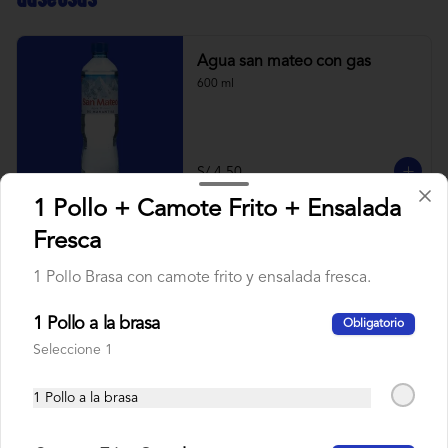
Agua san mateo con gas
600 ml
S/ 4.50
1 Pollo + Camote Frito + Ensalada
Fresca
Agua san mateo sin gas
600 ml
1 Pollo Brasa con camote frito y ensalada fresca.
1 Pollo a la brasa
Obligatorio
Seleccione 1
S/ 4.50
1 Pollo a la brasa
Coca cola original
500 ml