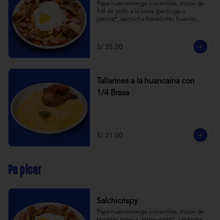
Papa huamantanga crocantitas, trozos de 
1/4 de pollo a la brasa (pechuga o 
pierna)*, salchicha frankfurter, huevito 
frito y todas las cremitas.

*el trozo de 1/4 de pollo a brasa pechuga 
o pierna es sujeta a stock.
S/ 35.00
Tallarines a la huancaina con
1/4 Brasa
S/ 31.00
Pa picar
Salchicrispy
Papa huamantanga crocantitas, trozos de 