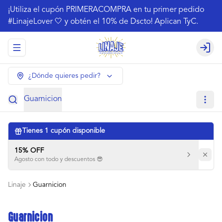
¡Utiliza el cupón PRIMERACOMPRA en tu primer pedido
#LinajeLover 🤍 y obtén el 10% de Dscto! Aplican TyC.
Abrir menu de navegación
Login
¿Dónde quieres pedir?
Guarnicion
Tienes
1
cupón disponible
15% OFF
Agosto con todo y descuentos 😎
Linaje
Guarnicion
Guarnicion