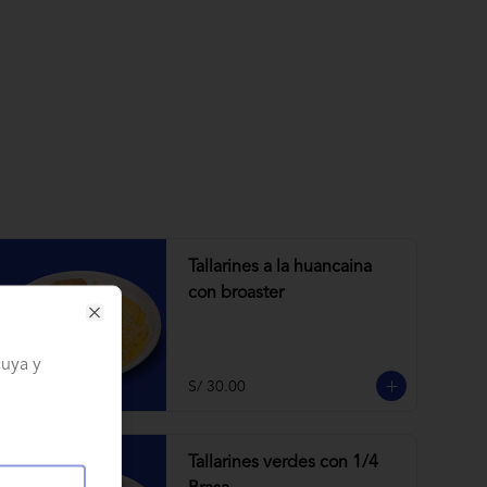
Tallarines a la huancaina
con broaster
Close
cuya y
S/ 30.00
Tallarines verdes con 1/4