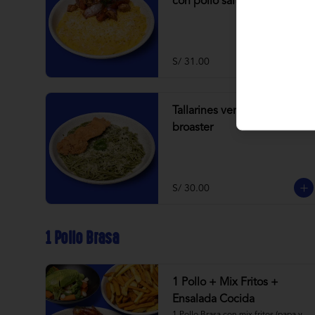
con pollo saltado
S/ 31.00
Tallarines verdes con
broaster
S/ 30.00
1 Pollo Brasa
1 Pollo + Mix Fritos +
Ensalada Cocida