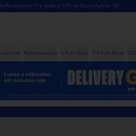
 #LinajeLover 🤍 y obtén el 10% de Dscto! Aplican TyC.
e siempre
Nuestras pastas
1 Pollo Brasa
1/2 Pollo Brasa
OFE