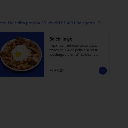
. No aplica propina. Válido del 01 al 31 de agosto. 🎊
Salchilinaje
Papa huamantanga crocantitas, 
trozos de 1/4 de pollo a la brasa 
(pechuga o pierna)*, salchicha 
frankfurter, huevito frito y 
todas las cremitas.

*el trozo de 1/4 de pollo a brasa 
S/ 35.00
pechuga o pierna es sujeta a stock.