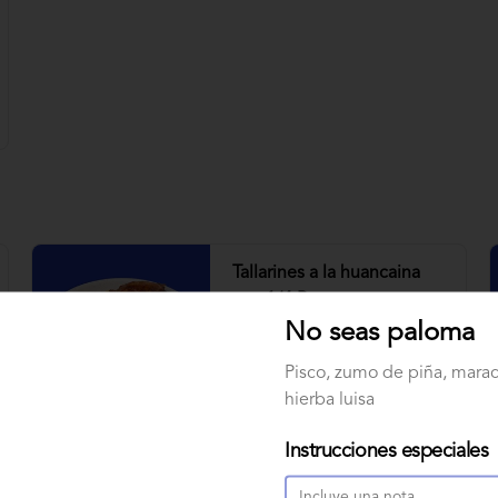
Tallarines a la huancaina
con 1/4 Brasa
No seas paloma
Pisco, zumo de piña, mara
S/ 31.00
hierba luisa
Instrucciones especiales
Tallarines verdes