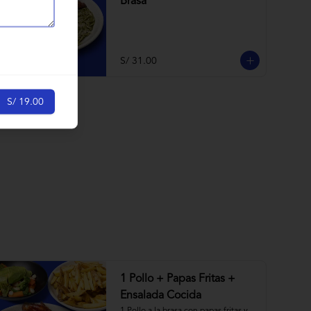
Brasa
S/ 31.00
S/ 19.00
1 Pollo + Papas Fritas +
Ensalada Cocida