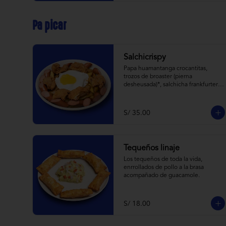
Pa picar
Salchicrispy
Papa huamantanga crocantitas, 
trozos de broaster (pierna 
desheusada)*, salchicha frankfurter, 
huevito frito y todas las cremitas.
S/ 35.00
Tequeños linaje
Los tequeños de toda la vida, 
enrrollados de pollo a la brasa 
acompañado de guacamole.
S/ 18.00