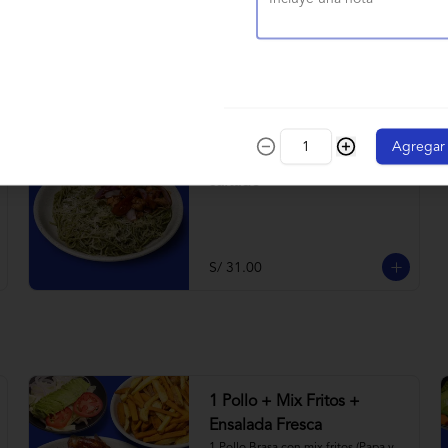
Con queso parmesano
S/ 23.00
Agregar
Tallarines verdes con pollo
saltado
S/ 31.00
1 Pollo + Mix Fritos +
Ensalada Fresca