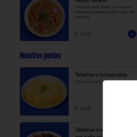
Tallarin saltado
Trozos de pollo al wok con nuestra 
salsa para saltados al estilo linaje con 
verduras.
S/ 24.00
Nuestras pastas
Tallarines a la huancaina
Con queso parmesano
S/ 23.00
Tallarines a la huancaina