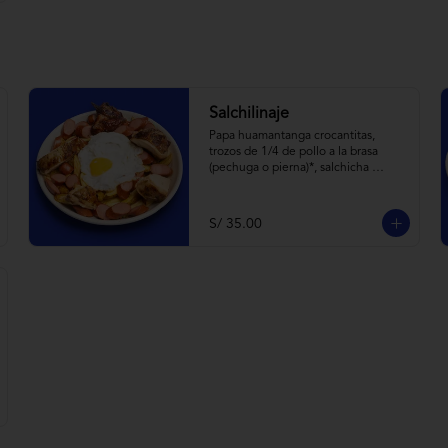
Salchilinaje
Papa huamantanga crocantitas, 
trozos de 1/4 de pollo a la brasa 
(pechuga o pierna)*, salchicha 
frankfurter, huevito frito y 
todas las cremitas.

*el trozo de 1/4 de pollo a brasa 
S/ 35.00
pechuga o pierna es sujeta a stock.